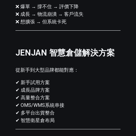
❌ 爆單 → 撐不住 → 評價下降
❌ 成長 → 物流崩潰 → 客戶流失
❌ 想擴張 → 但系統卡死
JENJAN 智慧倉儲解決方案
從新手到大型品牌都能對應：
✔ 新手試用方案
✔ 成長品牌方案
✔ 高量整合方案
✔ OMS/WMS系統串接
✔ 多平台出貨整合
✔ 智慧衛星倉布局