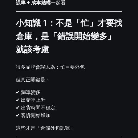
誤率 + 成本結構
一起看
小知識 1：不是「忙」才要找
倉庫，是「錯誤開始變多」
就該考慮
很多品牌會誤以為：忙＝要外包
但真正關鍵是：
✔ 漏單變多
✔ 出錯率上升
✔ 出貨時間不穩定
✔ 客訴開始增加
這些才是「倉儲外包訊號」