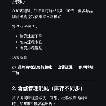
瓶頸）
在618期間，訂單量可能成長3～10倍，但多數品
牌商出貨流程仍維持日常模式。
常見狀況包含：
撿貨速度下降
包裝流程卡住
出貨排程混亂
結果就是：
👉
品牌商物流負荷超載 → 出貨延遲 → 客戶體驗
下降
2. 倉儲管理混亂（庫存不同步）
當品牌同時經營蝦皮、官網、社群或直播銷售
時，618期間最容易出現：