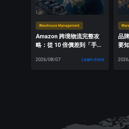
Warehouse Management
War
Amazon 跨境物流完整攻
品
略：從 10 倍價差到「手套
要
12 種稅則」，掌握 5 大關
2026/08/07
Learn more
2026
鍵降低物流成本