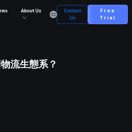
ews
About Us
Contact
Free
Us
Trial
儲物流生態系？